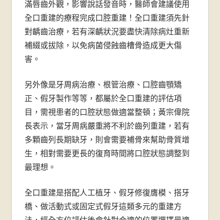
滿唇齒外觀，影響說話發音時，醫師會建議使用
全口重建的療程完成口腔重建！全口重建須先針
對齲齒治療，若有深齲狀況要盡快清除病灶重新
補綴或拔除，以免病菌侵蝕齒槽骨造成更大傷
害。
另外像是牙周病治療、根管治療、口腔齒顎矯
正、假牙製作等等，都屬於全口重建的評估項
目，需視患者的口腔狀態做適當整頓；黃宗偉院
長表示，當牙周病嚴重將不利於齒列重建，若有
多顆齒列長期缺牙，則會需要補骨來幫助骨質增
生，相對需要更長的復育時間將口腔狀態調整到
最理想。
全口重建是搭配人工植牙、假牙修復膺模、搭牙
橋、做活動式或固定式假牙這類多元的重建方