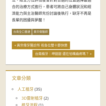
法，經全方位評估後會針對合適的位置選擇最適
合的治療方式進行，患者可將自己身體狀況和經
濟能力與主治醫師充份討論後執行，缺牙不再是
長輩的困擾與夢靨！
台南全口重建
黃宗偉醫師
黃宗偉牙醫診所 祝各位雙十節快樂
台南植牙｜呷甜甜 還在怕嘴齒疼嗎？
文章分類
人工植牙
(35)
3D雷射植牙
(2)
植牙流程
(1)