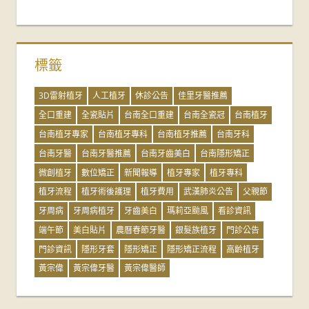
標籤
3D雷射植牙
人工植牙
休診公告
佳里牙醫推薦
全口重建
全瓷貼片
台南全口重建
台南全瓷冠
台南植牙
台南植牙專家
台南植牙專科
台南植牙推薦
台南牙科
台南牙醫
台南牙醫推薦
台南牙齒美白
台南隱形矯正
微創植牙
數位矯正
新聞報導
植牙專家
植牙專科
植牙流程
植牙術後護理
植牙費用
武漢肺炎公告
父親節
牙周病
牙周病植牙
牙齒美白
瑪莉亞颱風
看診資訊
端午節
美白貼片
農曆春節牙醫
銀髮族植牙
門診公告
門診資訊
隱形牙套
隱形矯正
隱形矯正流程
高齡植牙
黃宗偉
黃宗偉牙醫
黃宗偉醫師