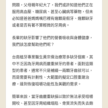
牙
問題，父母親年紀大了，我們或許知道他們正在
服用高血壓、糖尿病、甚至心臟病等藥物，但未
醫
必知道爸爸媽媽嘴巴裡有幾顆是假牙、幾顆缺牙
診
或者是否有著不算輕微的牙周病。
所-
長輩的缺牙影響了他們的營養吸收與身體健康，
台
我們該怎麼幫助他們呢？
南
台南植牙專業醫生黃宗偉治療眾多缺牙個案，其
中不乏因為牙周病而嚴重掉牙的患者，面對這類
牙
型的患者，通常不只是補綴一兩顆牙齒就可以，
醫
而是需要有計劃性、大範圍的擬定口腔重建治
療，達到恢復咀嚼功能性及美觀的需求。
推
簡單來說，當牙齒嚴重缺損以致於無法承受咀嚼
薦
開咬、甚至因牙周組織塌陷、骨質流失而失去飽