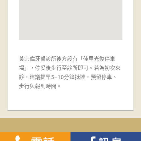
黃宗偉牙醫診所後方設有「佳里光復停車
場」，
停妥後步行至診所即可。若為初次來
診，建議提早5–10分鐘抵達，預留停車、
步行與報到時間。
WordPress Theme: Tortuga by ThemeZee.