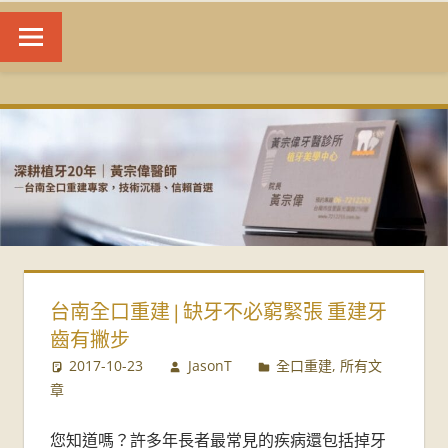
台
南
植
牙
|
台南全口重建 | 缺牙不必窮緊張 重建牙
黃
齒有撇步
宗
2017-10-23
JasonT
全口重建
,
所有文
章
偉
您知道嗎？許多年長者最常見的疾病還包括掉牙