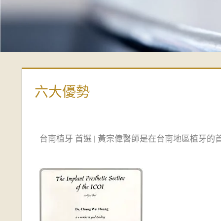
偉
牙
醫
診
六大優勢
所-
台
台南植牙 首選 | 黃宗偉醫師是在台南地區植牙
南
牙
醫