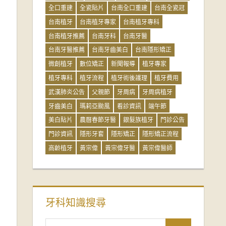
全口重建
全瓷貼片
台南全口重建
台南全瓷冠
台南植牙
台南植牙專家
台南植牙專科
台南植牙推薦
台南牙科
台南牙醫
台南牙醫推薦
台南牙齒美白
台南隱形矯正
微創植牙
數位矯正
新聞報導
植牙專家
植牙專科
植牙流程
植牙術後護理
植牙費用
武漢肺炎公告
父親節
牙周病
牙周病植牙
牙齒美白
瑪莉亞颱風
看診資訊
端午節
美白貼片
農曆春節牙醫
銀髮族植牙
門診公告
門診資訊
隱形牙套
隱形矯正
隱形矯正流程
高齡植牙
黃宗偉
黃宗偉牙醫
黃宗偉醫師
牙科知識搜尋