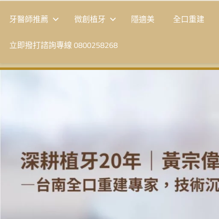
牙醫師推薦
微創植牙
隱適美
全口重建
立即撥打諮詢專線 0800258268
台
南
植
牙
|
黃
宗