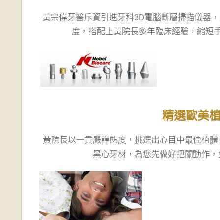
黃宗偉牙醫斥資引進牙科3D電腦斷層掃描儀器，
度，搭配上黃院長多年臨床經驗，縮短
精選歐美
黃院長以一貫嚴謹態度，挑選出心目中最佳植體
黑心牙材，為您先做好把關動作，