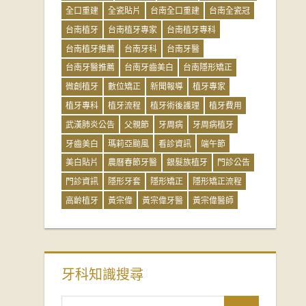
全口重建
全瓷貼片
台南全口重建
台南全瓷冠
台南植牙
台南植牙專家
台南植牙專科
台南植牙推薦
台南牙科
台南牙醫
台南牙醫推薦
台南牙齒美白
台南隱形矯正
微創植牙
數位矯正
新聞報導
植牙專家
植牙專科
植牙流程
植牙術後護理
植牙費用
武漢肺炎公告
父親節
牙周病
牙周病植牙
牙齒美白
瑪莉亞颱風
看診資訊
端午節
美白貼片
農曆春節牙醫
銀髮族植牙
門診公告
門診資訊
隱形牙套
隱形矯正
隱形矯正流程
高齡植牙
黃宗偉
黃宗偉牙醫
黃宗偉醫師
牙科知識搜尋