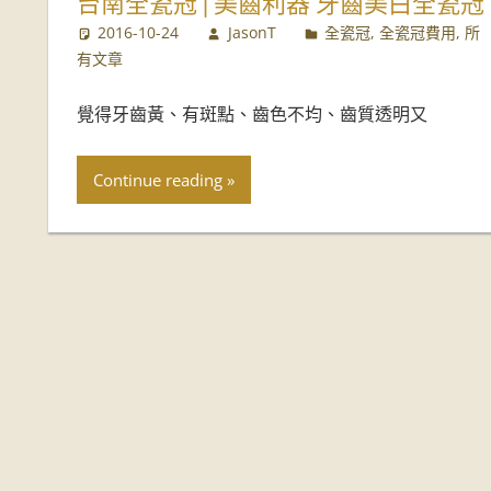
台南全瓷冠 | 美齒利器 牙齒美白全瓷冠
推
2016-10-24
JasonT
全瓷冠
,
全瓷冠費用
,
所
有文章
薦
覺得牙齒黃、有斑點、齒色不均、齒質透明又
Continue reading