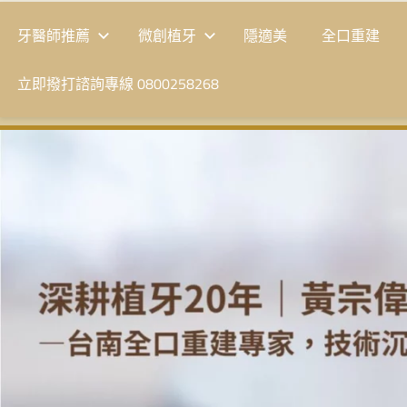
牙醫師推薦
微創植牙
隱適美
全口重建
立即撥打諮詢專線 0800258268
台
南
植
牙
|
黃
宗