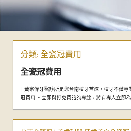
偉
牙
醫
診
分類:
全瓷冠費用
所-
全瓷冠費用
台
| 黃宗偉牙醫診所是您台南植牙首選，植牙不僅專
南
冠費用 。立即撥打免費諮詢專線，將有專人立即
牙
醫