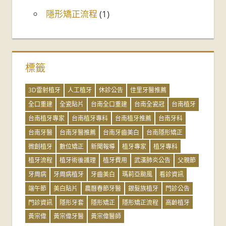
隱形矯正流程
(1)
標籤
3D雷射植牙
人工植牙
休診公告
佳里牙醫推薦
全口重建
全瓷貼片
台南全口重建
台南全瓷冠
台南植牙
台南植牙專家
台南植牙專科
台南植牙推薦
台南牙科
台南牙醫
台南牙醫推薦
台南牙齒美白
台南隱形矯正
微創植牙
數位矯正
新聞報導
植牙專家
植牙專科
植牙流程
植牙術後護理
植牙費用
武漢肺炎公告
父親節
牙周病
牙周病植牙
牙齒美白
瑪莉亞颱風
看診資訊
端午節
美白貼片
農曆春節牙醫
銀髮族植牙
門診公告
門診資訊
隱形牙套
隱形矯正
隱形矯正流程
高齡植牙
黃宗偉
黃宗偉牙醫
黃宗偉醫師