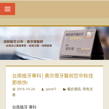
台
南
植
牙
|
台南植牙專科│黃宗偉牙醫祝您中秋佳
黃
節愉快!
宗
2016-10-24
JasonT
看診資訊
,
所有文
章
偉
台南植牙 專科