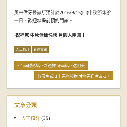
牙
黃宗偉牙醫診所預計於2016/9/15(四)中秋節休診
醫
一日，歡迎您提前預約門診。
診
祝福您 中秋佳節愉快 月圓人團圓！
所-
人工植牙
看診資訊
台
南
台南隱形矯正新選擇 牙齒矯正透明美
台南全瓷冠 | 美齒利器 牙齒美白全瓷冠
牙
醫
推
文章分類
薦
人工植牙
(35)