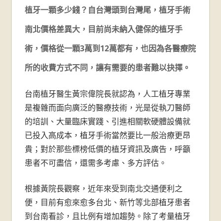
牙
植牙一顆多少錢？自台灣頭到台灣尾，植牙手術
醫
南北價格差異大，目前尚未納入健保的植牙手
診
術，價格從一顆3萬到12萬都有，也因為各醫療院
所-
所的收費方式不同，讓有需要的患者難以抉擇。
台
台南植牙醫生黃宗偉院長就認為，人工植牙專業
是複雜而面向廣泛的醫療技術，光是從執刀醫師
南
的培訓、大量臨床實踐、引進相關軟硬體設備就
牙
已投入高成本，植牙手術當然要比一般治療更昂
貴；對於那些標榜低價的植牙資訊及廣告，呼籲
醫
患者不可盡信，還需多考慮、多方評估。
推
根據黃院長觀察，近年來受到南北交通便利之
薦
便，目前有愈來愈多台北、新竹等北部植牙患者
到台南看診，且比例有增加趨勢。除了考量植牙