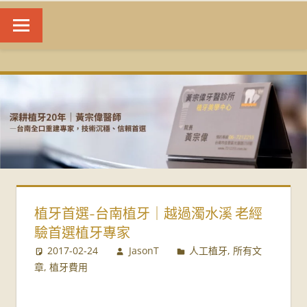
台
南
植
牙
|
植牙首選-台南植牙｜越過濁水溪 老經
黃
驗首選植牙專家
宗
2017-02-24
JasonT
人工植牙
,
所有文
章
,
植牙費用
偉