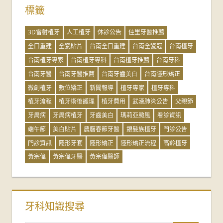
標籤
3D雷射植牙
人工植牙
休診公告
佳里牙醫推薦
全口重建
全瓷貼片
台南全口重建
台南全瓷冠
台南植牙
台南植牙專家
台南植牙專科
台南植牙推薦
台南牙科
台南牙醫
台南牙醫推薦
台南牙齒美白
台南隱形矯正
微創植牙
數位矯正
新聞報導
植牙專家
植牙專科
植牙流程
植牙術後護理
植牙費用
武漢肺炎公告
父親節
牙周病
牙周病植牙
牙齒美白
瑪莉亞颱風
看診資訊
端午節
美白貼片
農曆春節牙醫
銀髮族植牙
門診公告
門診資訊
隱形牙套
隱形矯正
隱形矯正流程
高齡植牙
黃宗偉
黃宗偉牙醫
黃宗偉醫師
牙科知識搜尋