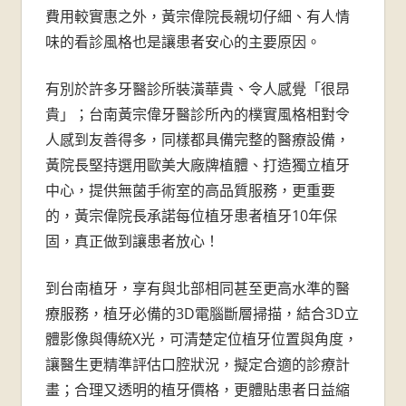
費用較實惠之外，黃宗偉院長親切仔細、有人情
味的看診風格也是讓患者安心的主要原因。
有別於許多牙醫診所裝潢華貴、令人感覺「很昂
貴」；台南黃宗偉牙醫診所內的樸實風格相對令
人感到友善得多，同樣都具備完整的醫療設備，
黃院長堅持選用歐美大廠牌植體、打造獨立植牙
中心，提供無菌手術室的高品質服務，更重要
的，黃宗偉院長承諾每位植牙患者植牙10年保
固，真正做到讓患者放心！
到台南植牙，享有與北部相同甚至更高水準的醫
療服務，植牙必備的3D電腦斷層掃描，結合3D立
體影像與傳統X光，可清楚定位植牙位置與角度，
讓醫生更精準評估口腔狀況，擬定合適的診療計
畫；合理又透明的植牙價格，更體貼患者日益縮