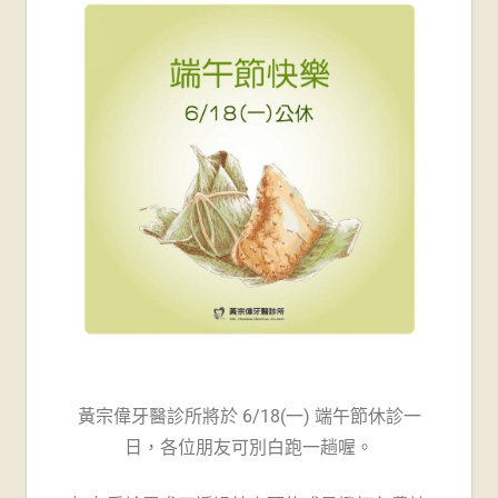
牙
醫
診
所-
台
南
牙
醫
推
黃宗偉牙醫診所將於 6/18(一) 端午節休診一
薦
日，各位朋友可別白跑一趟喔。