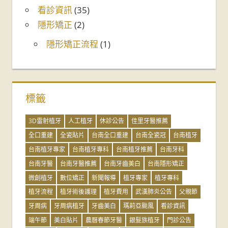
看診資訊
(35)
隱形矯正
(2)
隱形矯正流程
(1)
標籤
3D雷射植牙
人工植牙
休診公告
佳里牙醫推薦
全口重建
全瓷貼片
台南全口重建
台南全瓷冠
台南植牙
台南植牙專家
台南植牙專科
台南植牙推薦
台南牙科
台南牙醫
台南牙醫推薦
台南牙齒美白
台南隱形矯正
微創植牙
數位矯正
新聞報導
植牙專家
植牙專科
植牙流程
植牙術後護理
植牙費用
武漢肺炎公告
父親節
牙周病
牙周病植牙
牙齒美白
瑪莉亞颱風
看診資訊
端午節
美白貼片
農曆春節牙醫
銀髮族植牙
門診公告