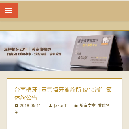
台
南
植
牙
|
台南植牙 | 黃宗偉牙醫診所 6/18端午節
黃
休診公告
宗
2018-06-11
JasonT
所有文章
,
看診資
訊
偉