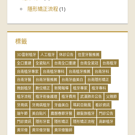
隱形矯正流程
(1)
標籤
3D雷射植牙
人工植牙
休診公告
佳里牙醫推薦
全口重建
全瓷貼片
台南全口重建
台南全瓷冠
台南植牙
台南植牙專家
台南植牙專科
台南植牙推薦
台南牙科
台南牙醫
台南牙醫推薦
台南牙齒美白
台南隱形矯正
微創植牙
數位矯正
新聞報導
植牙專家
植牙專科
植牙流程
植牙術後護理
植牙費用
武漢肺炎公告
父親節
牙周病
牙周病植牙
牙齒美白
瑪莉亞颱風
看診資訊
端午節
美白貼片
農曆春節牙醫
銀髮族植牙
門診公告
門診資訊
隱形牙套
隱形矯正
隱形矯正流程
高齡植牙
黃宗偉
黃宗偉牙醫
黃宗偉醫師