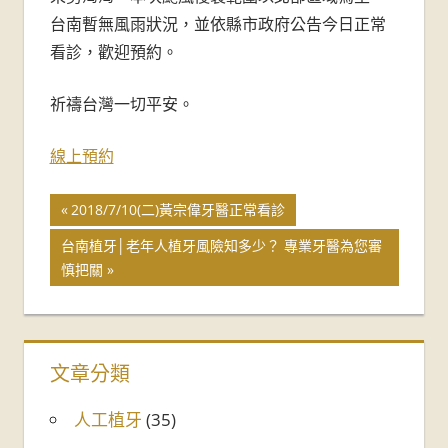
牙
台南暫無風雨狀況，並依縣市政府公告今日正常
醫
看診，歡迎預約。
診
祈禱台灣一切平安。
所-
線上預約
台
2018/7/10(二)黃宗偉牙醫正常看診
南
台南植牙│老年人植牙風險知多少？ 專業牙醫為您審
牙
慎把關
醫
推
文章分類
薦
人工植牙
(35)