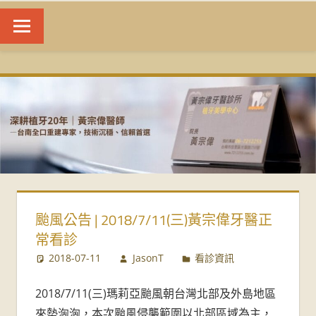
台
南
植
牙
|
颱風公告 | 2018/7/11(三)黃宗偉牙醫正
黃
常看診
宗
2018-07-11
JasonT
看診資訊
偉
2018/7/11(三)瑪莉亞颱風朝台灣北部及外島地區
來勢洶洶，本次颱風侵襲範圍以北部區域為主，