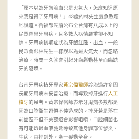
牙
「原本以為牙齒流血只是火氣大，怎麼知道原
醫
來我是得了牙周病！」43歲的林先生氣急敗壞
地說道。衛福部先前公布全台灣有八成以上的
診
民眾罹患牙周病，且多數人病情嚴重卻不知
所-
情。牙周病初期症狀為牙齦紅腫、出血，一般
民眾會跟林先生一樣誤以為是火氣大，而忽略
台
治療，時間一久就會引起牙齒鬆動甚至面臨缺
牙的窘境。
南
牙
台南牙周病植牙專家
黃宗偉醫師
診治過許多因
長期牙周病未妥善治療，而導致掉牙進行
人工
醫
植牙
的患者。黃宗偉醫師表示牙周病多數都是
推
因為口腔衛生習慣不佳造成的。掉牙若是落在
前齒區不但不美觀還會影響咀嚼，口腔細菌也
薦
有可能透過血液蔓延導致其他身體部位發炎、
生病，由裡到外，牽一髮動全身。