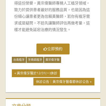
得這份榮譽，黃宗偉醫師專精人工植牙領域，
致力於提供患者最好的服務品質，也是因為這
份細心讓患者更為信賴黃醫師，若你有植牙需
求或是疑問，不妨先讓醫師評估再做考量，這
樣才能避免延宕治療的情況發生。
立即預約
台南植牙
牙周病植牙
黃宗偉牙醫
黃宗偉牙醫於12/31(一)休診
休診公告｜黃宗偉牙醫春節休診公告