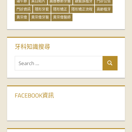
端午節
美白貼片
農曆春節牙醫
銀髮族植牙
門診公告
門診資訊
隱形牙套
隱形矯正
隱形矯正流程
高齡植牙
黃宗偉
黃宗偉牙醫
黃宗偉醫師
牙科知識搜尋
FACEBOOK資訊