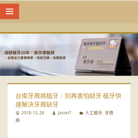
台
南
植
牙
|
台南牙周病植牙｜別再害怕缺牙 植牙快
黃
速解決牙周缺牙
宗
2018-12-28
JasonT
人工植牙
,
牙周
病
偉