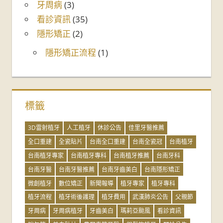
牙周病
(3)
看診資訊
(35)
隱形矯正
(2)
隱形矯正流程
(1)
標籤
3D雷射植牙
人工植牙
休診公告
佳里牙醫推薦
全口重建
全瓷貼片
台南全口重建
台南全瓷冠
台南植牙
台南植牙專家
台南植牙專科
台南植牙推薦
台南牙科
台南牙醫
台南牙醫推薦
台南牙齒美白
台南隱形矯正
微創植牙
數位矯正
新聞報導
植牙專家
植牙專科
植牙流程
植牙術後護理
植牙費用
武漢肺炎公告
父親節
牙周病
牙周病植牙
牙齒美白
瑪莉亞颱風
看診資訊