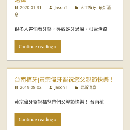
牙
2020-01-31
JasonT
人工植牙
,
最新消
醫
息
診
很多人害怕看牙醫，導致蛀牙過深、根管治療
所-
Continue reading
台
南
牙
台南植牙|黃宗偉牙醫祝您父親節快樂！
2019-08-02
JasonT
最新消息
醫
黃宗偉牙醫祝福爸爸們父親節快樂！ 台南植
推
薦
Continue reading