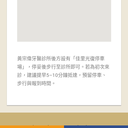
黃宗偉牙醫診所後方設有「佳里光復停車
場」，
停妥後步行至診所即可。若為初次來
診，建議提早5–10分鐘抵達，預留停車、
步行與報到時間。
WordPress Theme: Tortuga by ThemeZee.