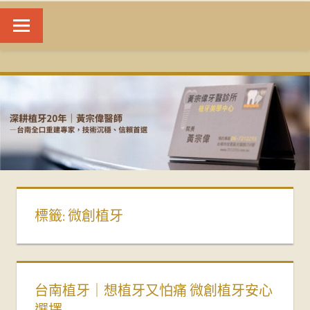
台
南
植
牙
|
標籤:
微創植牙
黃
宗
偉
台南植牙｜想植牙又怕痛 微創植牙安心
選擇