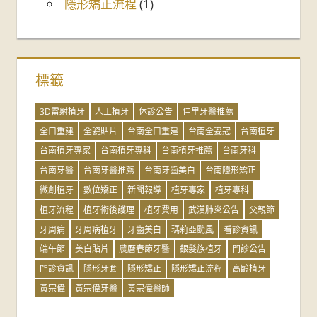
隱形矯正流程
(1)
標籤
3D雷射植牙
人工植牙
休診公告
佳里牙醫推薦
全口重建
全瓷貼片
台南全口重建
台南全瓷冠
台南植牙
台南植牙專家
台南植牙專科
台南植牙推薦
台南牙科
台南牙醫
台南牙醫推薦
台南牙齒美白
台南隱形矯正
微創植牙
數位矯正
新聞報導
植牙專家
植牙專科
植牙流程
植牙術後護理
植牙費用
武漢肺炎公告
父親節
牙周病
牙周病植牙
牙齒美白
瑪莉亞颱風
看診資訊
端午節
美白貼片
農曆春節牙醫
銀髮族植牙
門診公告
門診資訊
隱形牙套
隱形矯正
隱形矯正流程
高齡植牙
黃宗偉
黃宗偉牙醫
黃宗偉醫師