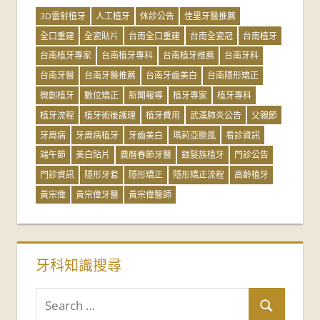
3D雷射植牙
人工植牙
休診公告
佳里牙醫推薦
全口重建
全瓷貼片
台南全口重建
台南全瓷冠
台南植牙
台南植牙專家
台南植牙專科
台南植牙推薦
台南牙科
台南牙醫
台南牙醫推薦
台南牙齒美白
台南隱形矯正
微創植牙
數位矯正
新聞報導
植牙專家
植牙專科
植牙流程
植牙術後護理
植牙費用
武漢肺炎公告
父親節
牙周病
牙周病植牙
牙齒美白
瑪莉亞颱風
看診資訊
端午節
美白貼片
農曆春節牙醫
銀髮族植牙
門診公告
門診資訊
隱形牙套
隱形矯正
隱形矯正流程
高齡植牙
黃宗偉
黃宗偉牙醫
黃宗偉醫師
牙科知識搜尋