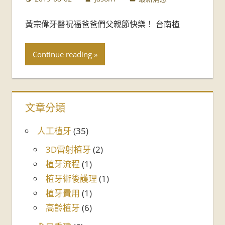
牙
黃宗偉牙醫祝福爸爸們父親節快樂！ 台南植
醫
診
Continue reading
所-
台
文章分類
南
人工植牙
(35)
牙
3D雷射植牙
(2)
醫
植牙流程
(1)
植牙術後護理
(1)
推
植牙費用
(1)
薦
高齡植牙
(6)