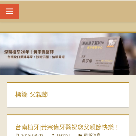
台
南
植
牙
|
標籤:
父親節
黃
宗
偉
台南植牙|黃宗偉牙醫祝您父親節快樂！
2019-08-02
JasonT
最新消息