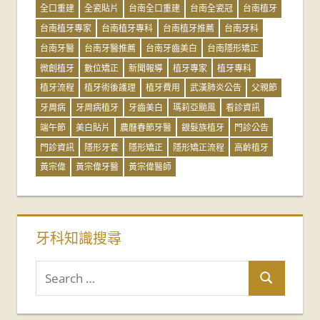
全口重建
全瓷貼片
台南全口重建
台南全瓷冠
台南植牙
台南植牙專家
台南植牙專科
台南植牙推薦
台南牙科
台南牙醫
台南牙醫推薦
台南牙齒美白
台南隱形矯正
微創植牙
數位矯正
新聞報導
植牙專家
植牙專科
植牙流程
植牙術後護理
植牙費用
武漢肺炎公告
父親節
牙周病
牙周病植牙
牙齒美白
瑪莉亞颱風
看診資訊
端午節
美白貼片
農曆春節牙醫
銀髮族植牙
門診公告
門診資訊
隱形牙套
隱形矯正
隱形矯正流程
高齡植牙
黃宗偉
黃宗偉牙醫
黃宗偉醫師
牙科知識搜尋