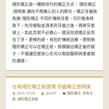
牙
隱形矯正是一種跨世代的矯正方式， 隱形矯正
-透明美 讓你不再擔心別人的眼光，矯正牙齒無
醫
負擔! 隱形矯正 不同於傳統牙套，可於進食時
診
取下，吃完餐點並清潔完牙齒之後，再將牙套
袋上。如此您就不必擔心，還沒完成矯正反而
所-
住了牙。更棒的是，有別於傳統治療，透明美-
台
隱形矯正可以在矯正前，就模擬出矯正後的樣
子，不僅讓您更安心也可以幫助醫師與患者間
南
的溝通。
牙
醫
台南隱形矯正新選擇 牙齒矯正透明美
推
2016-10-24
JasonT
隱形矯正
,
所有文
薦
章
,
隱形矯正流程