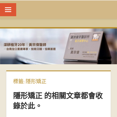
台
南
植
牙
|
標籤:
隱形矯正
黃
隱形矯正 的相關文章都會收
宗
錄於此。
偉