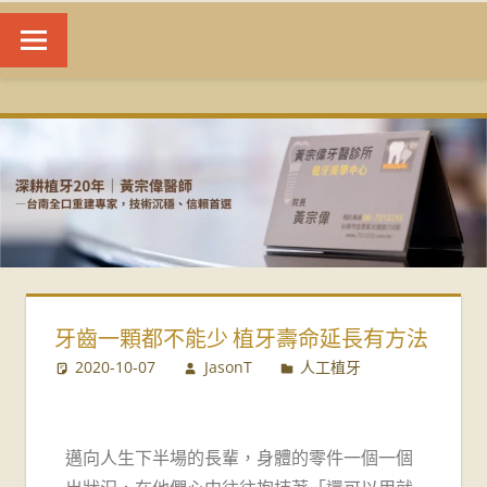
台
南
植
牙
|
牙齒一顆都不能少 植牙壽命延長有方法
黃
2020-10-07
JasonT
人工植牙
宗
偉
邁向人生下半場的長輩，身體的零件一個一個