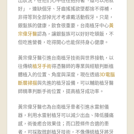
出狀況，在他們心中往往抱持著「還可以用就
牙
好」，連缺個牙、牙齒搖搖欲墜都捨不得補，
醫
非得等到全部掉光才考慮戴活動假牙。只是，
銀髮族的健康，飲食很重要，台南植牙中心
黃
診
宗偉牙醫
認為，讓銀髮族可以好好吃頓飯，不
所-
但吃進營養，吃得開心也能保持身心健康。
台
黃宗偉牙醫引進台南植牙技術與世界接軌，以
往傳統
植牙手術
得憑醫師的專業與經驗判斷植
南
體植入的位置、角度與深度，現在透過
3D電腦
牙
斷層掃描
與先進的植牙設備，可以輔助植牙醫
師精準判斷手術位置，提高植牙成功率。
醫
推
黃宗偉牙醫也為台南植牙患者引進水雷射儀
器，利用水雷射植牙可以減少出血、降低腫痛
薦
感，術後癒合效果佳；而口腔條件合適的患
者，可採取微創植牙技術，不像傳統植牙將牙