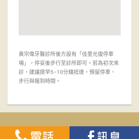
黃宗偉牙醫診所後方設有「佳里光復停車
場」，
停妥後步行至診所即可。若為初次來
診，建議提早5–10分鐘抵達，預留停車、
步行與報到時間。
WordPress Theme: Tortuga by ThemeZee.