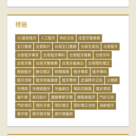
標籤
3D雷射植牙
人工植牙
休診公告
佳里牙醫推薦
全口重建
全瓷貼片
台南全口重建
台南全瓷冠
台南植牙
台南植牙專家
台南植牙專科
台南植牙推薦
台南牙科
台南牙醫
台南牙醫推薦
台南牙齒美白
台南隱形矯正
微創植牙
數位矯正
新聞報導
植牙專家
植牙專科
植牙流程
植牙術後護理
植牙費用
武漢肺炎公告
父親節
牙周病
牙周病植牙
牙齒美白
瑪莉亞颱風
看診資訊
端午節
美白貼片
農曆春節牙醫
銀髮族植牙
門診公告
門診資訊
隱形牙套
隱形矯正
隱形矯正流程
高齡植牙
黃宗偉
黃宗偉牙醫
黃宗偉醫師