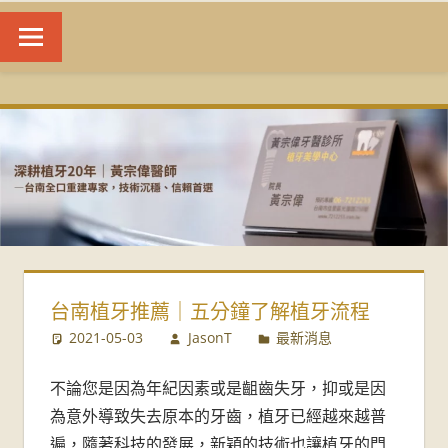
台
南
植
牙
|
台南植牙推薦｜五分鐘了解植牙流程
黃
2021-05-03
JasonT
最新消息
宗
不論您是因為年紀因素或是齟齒失牙，抑或是因
偉
為意外導致失去原本的牙齒，植牙已經越來越普
遍，隨著科技的發展，新穎的技術也讓植牙的門