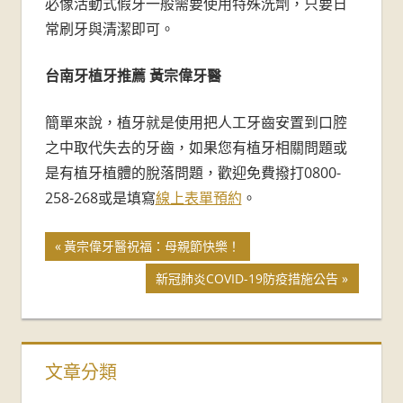
必像活動式假牙一般需要使用特殊洗劑，只要日
常刷牙與清潔即可。
台南牙植牙推薦 黃宗偉牙醫
簡單來說，植牙就是使用把人工牙齒安置到口腔
之中取代失去的牙齒，如果您有植牙相關問題或
是有植牙植體的脫落問題，歡迎免費撥打0800-
258-268或是填寫
線上表單預約
。
黃宗偉牙醫祝福：母親節快樂！
新冠肺炎COVID-19防疫措施公告
文章分類