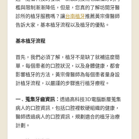
牙
檻與限制漸漸降低，但是，您真的了解坊間牙醫
醫
診所的植牙服務嗎？讓
台南植牙
推薦黃宗偉醫師
告訴大家，基本植牙流程以及植牙的優點。
診
基本植牙流程
所-
台
首先，我們必須了解，植牙不是缺了就補這麼簡
單，每個患者的口腔狀況，以及身體健康，都會
南
影響植牙的方法，黃宗偉醫師為每個患者量身設
計植牙流程，以嚴謹的步驟進行植牙療程。
牙
醫
一
蒐集牙齒資訊：
透過高科技3D電腦斷層蒐集
、
病人的口腔資訊，包括口腔裡軟硬組織的健康，
推
醫師透過病人的口腔資訊，規劃適合的植牙治療
薦
計劃。