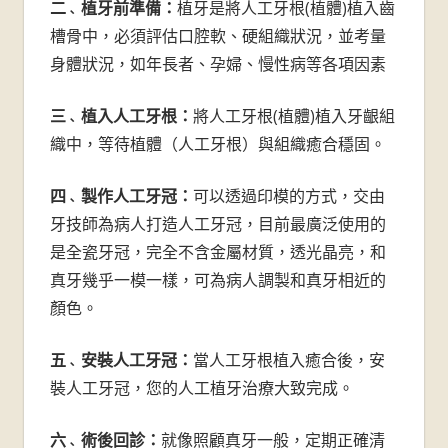
二
植牙前準備：
植牙是將人工牙根(植體)植入齒
、
槽骨中，必須評估口腔軟、硬組織狀況，並考量
身體狀況，如年長者、孕婦、慢性病等各項因素
三
植入人工牙根：
將人工牙根(植體)植入牙齦組
、
織中，等待植體（人工牙根）與組織癒合穩固。
四
製作人工牙冠：
可以透過印模的方式，交由
、
牙技師為病人打造人工牙冠，目前最廣泛使用的
是全瓷牙冠，完全不含金屬材質，透光晶亮，和
真牙幾乎一模一樣，可為病人調製和真牙相近的
顏色。
五
安裝人工牙冠：
當人工牙根植入癒合後，安
、
裝人工牙冠，您的人工植牙治療大致完成。
六
術後回診：
就像照顧真牙一般，定期正確清
、