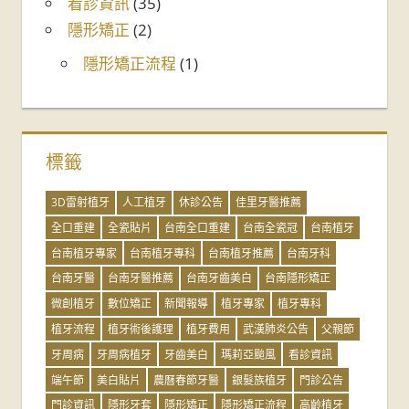
看診資訊
(35)
隱形矯正
(2)
隱形矯正流程
(1)
標籤
3D雷射植牙
人工植牙
休診公告
佳里牙醫推薦
全口重建
全瓷貼片
台南全口重建
台南全瓷冠
台南植牙
台南植牙專家
台南植牙專科
台南植牙推薦
台南牙科
台南牙醫
台南牙醫推薦
台南牙齒美白
台南隱形矯正
微創植牙
數位矯正
新聞報導
植牙專家
植牙專科
植牙流程
植牙術後護理
植牙費用
武漢肺炎公告
父親節
牙周病
牙周病植牙
牙齒美白
瑪莉亞颱風
看診資訊
端午節
美白貼片
農曆春節牙醫
銀髮族植牙
門診公告
門診資訊
隱形牙套
隱形矯正
隱形矯正流程
高齡植牙