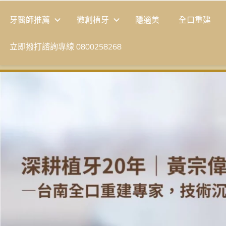
牙醫師推薦
微創植牙
隱適美
全口重建
立即撥打諮詢專線 0800258268
台
南
植
牙
|
黃
宗