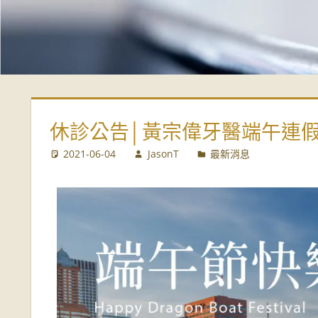
偉
牙
醫
診
休診公告│黃宗偉牙醫端午連
2021-06-04
JasonT
最新消息
所-
台
南
牙
醫