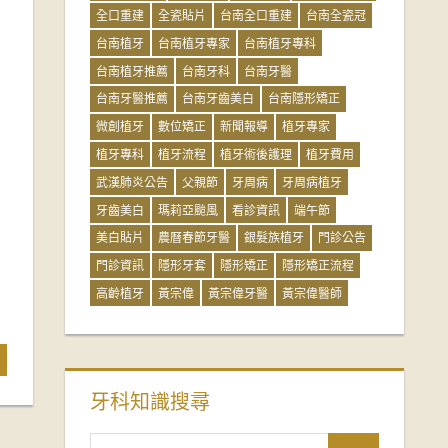
全口重建
全瓷貼片
台南全口重建
台南全瓷冠
台南植牙
台南植牙專家
台南植牙專科
台南植牙推薦
台南牙科
台南牙醫
台南牙醫推薦
台南牙齒美白
台南隱形矯正
微創植牙
數位矯正
新聞報導
植牙專家
植牙專科
植牙流程
植牙術後護理
植牙費用
武漢肺炎公告
父親節
牙周病
牙周病植牙
牙齒美白
瑪莉亞颱風
看診資訊
端午節
美白貼片
農曆春節牙醫
銀髮族植牙
門診公告
門診資訊
隱形牙套
隱形矯正
隱形矯正流程
高齡植牙
黃宗偉
黃宗偉牙醫
黃宗偉醫師
牙科知識搜尋