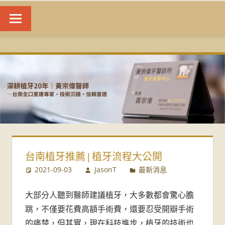
台
南
植
牙
|
台南植牙推薦 | 植牙流程大公開
黃
2021-09-03
JasonT
最新消息
宗
大部分人聽到醫師建議植牙，大多數都會驚心膽
偉
跳，不僅要花費高額手術費，還要忍受開瓣手術
的痛楚，但其實，現在科技進步，植牙的技術也