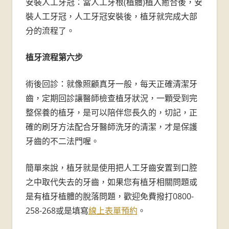
安裝人工牙冠：當人工牙根(植體)植入癒合後，安
裝人工牙冠，人工牙冠安裝後，植牙就完成大部
分的流程了。
植牙流程第六步
術後回診：就像照顧真牙一般，每天正確清潔牙
齒，定期回診讓醫師檢查植牙狀況，一顆受到完
整保養的植牙，是可以陪伴您長久的，切記，正
確的刷牙方法配合牙醫師洗牙的清潔，才是保護
牙齒的不二法門喔。
簡單來說，植牙就是使用把人工牙齒安置到口腔
之中取代失去的牙齒，如果您有植牙相關問題或
是有植牙植體的脫落問題，歡迎免費撥打0800-
258-268或是填寫
線上表單預約
。