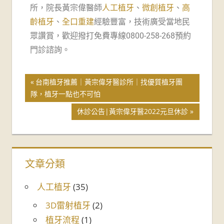
所，院長黃宗偉醫師
人工植牙
、
微創植牙
、
高
齡植牙
、
全口重建
經驗豐富，技術廣受當地民
眾讚賞，歡迎撥打免費專線0800-258-268預約
門診諮詢。
台南植牙推薦｜黃宗偉牙醫診所｜找優質植牙團
隊，植牙一點也不可怕
休診公告|黃宗偉牙醫2022元旦休診
文章分類
人工植牙
(35)
3D雷射植牙
(2)
植牙流程
(1)