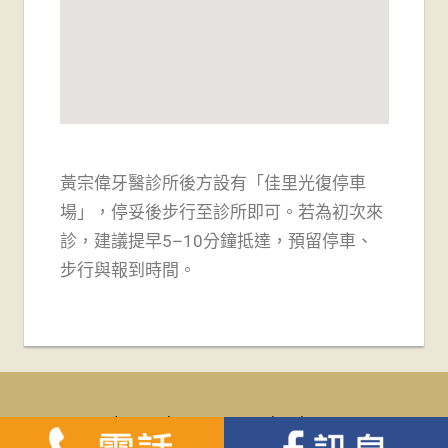
黃宗偉牙醫診所後方設有「佳里光復停車
場」，
停妥後步行至診所即可。若為初次來
診，建議提早5–10分鐘抵達，預留停車、
步行與報到時間。
WordPress Theme: Tortuga by ThemeZee.