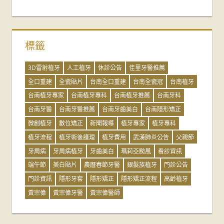
標籤
3D雷射植牙
人工植牙
休診公告
佳里牙醫推薦
全口重建
全瓷貼片
台南全口重建
台南全瓷冠
台南植牙
台南植牙專家
台南植牙專科
台南植牙推薦
台南牙科
台南牙醫
台南牙醫推薦
台南牙齒美白
台南隱形矯正
微創植牙
數位矯正
新聞報導
植牙專家
植牙專科
植牙流程
植牙術後護理
植牙費用
武漢肺炎公告
父親節
牙周病
牙周病植牙
牙齒美白
瑪莉亞颱風
看診資訊
端午節
美白貼片
農曆春節牙醫
銀髮族植牙
門診公告
門診資訊
隱形牙套
隱形矯正
隱形矯正流程
高齡植牙
黃宗偉
黃宗偉牙醫
黃宗偉醫師