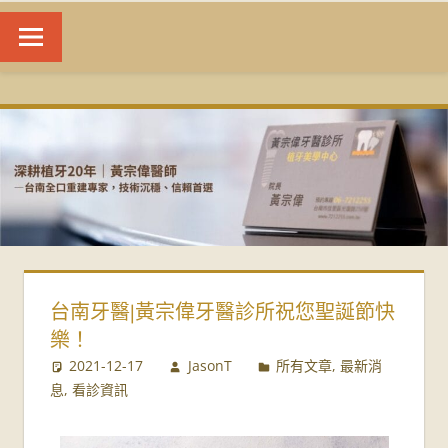
台
南
植
牙
|
台南牙醫|黃宗偉牙醫診所祝您聖誕節快
黃
樂！
宗
2021-12-17
JasonT
所有文章
,
最新消
息
,
看診資訊
偉