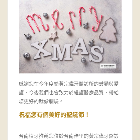
牙
醫
診
所-
台
南
牙
感謝您在今年度給黃宗偉牙醫診所的鼓勵與愛
護，今後我們也會致力於維護醫療品質，帶給
醫
您更好的就診體驗。
推
祝福您有個美好的聖誕節！
薦
台南植牙推薦您位於台南佳里的黃宗偉牙醫診