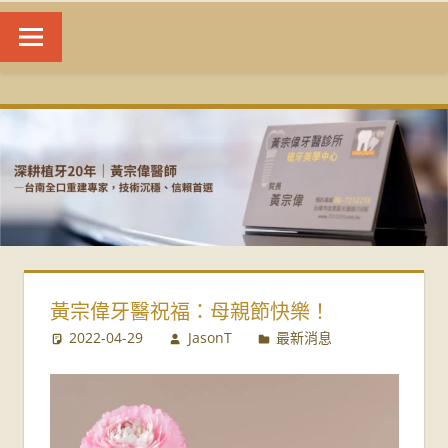
台
南
植
牙
|
黃宗偉牙醫祝福：母親節快樂！
黃
2022-04-29
JasonT
最新消息
宗
偉