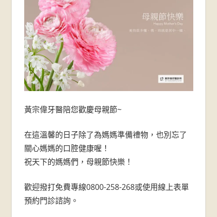
牙
醫
診
所-
台
南
黃宗偉牙醫陪您歡慶母親節~
牙
在這溫馨的日子除了為媽媽準備禮物，也別忘了
關心媽媽的口腔健康喔！
醫
祝天下的媽媽們，母親節快樂！
推
歡迎撥打免費專線0800-258-268或使用線上表單
薦
預約門診諮詢。