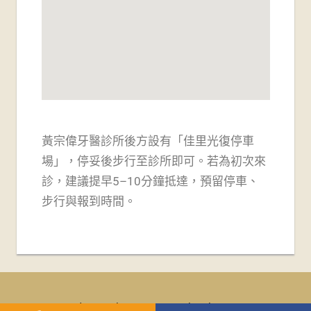
黃宗偉牙醫診所後方設有「佳里光復停車
場」，
停妥後步行至診所即可。若為初次來
診，建議提早5–10分鐘抵達，預留停車、
步行與報到時間。
WordPress Theme: Tortuga by ThemeZee.