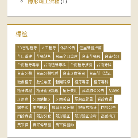
隱形矯正流程
(1)
標籤
3D雷射植牙
人工植牙
休診公告
佳里牙醫推薦
全口重建
全瓷貼片
台南全口重建
台南全瓷冠
台南植牙
台南植牙專家
台南植牙專科
台南植牙推薦
台南牙科
台南牙醫
台南牙醫推薦
台南牙齒美白
台南隱形矯正
微創植牙
數位矯正
新聞報導
植牙專家
植牙專科
植牙流程
植牙術後護理
植牙費用
武漢肺炎公告
父親節
牙周病
牙周病植牙
牙齒美白
瑪莉亞颱風
看診資訊
端午節
美白貼片
農曆春節牙醫
銀髮族植牙
門診公告
門診資訊
隱形牙套
隱形矯正
隱形矯正流程
高齡植牙
黃宗偉
黃宗偉牙醫
黃宗偉醫師