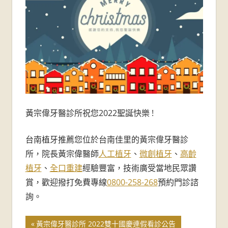
牙
醫
診
所-
台
黃宗偉牙醫診所祝您2022聖誕快樂 !
南
牙
台南植牙推薦您位於台南佳里的黃宗偉牙醫診
所，院長黃宗偉醫師
人工植牙
、
微創植牙
、
高齡
醫
植牙
、
全口重建
經驗豐富，技術廣受當地民眾讚
推
賞，歡迎撥打免費專線
0800-258-268
預約門診諮
詢。
薦
黃宗偉牙醫診所 2022雙十國慶連假看診公告