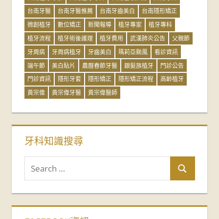
台南牙醫
台南牙醫推薦
台南牙齒美白
台南隱形矯正
微創植牙
數位矯正
新聞報導
植牙專家
植牙專科
植牙流程
植牙術後護理
植牙費用
武漢肺炎公告
父親節
牙周病
牙周病植牙
牙齒美白
瑪莉亞颱風
看診資訊
端午節
美白貼片
農曆春節牙醫
銀髮族植牙
門診公告
門診資訊
隱形牙套
隱形矯正
隱形矯正流程
高齡植牙
黃宗偉
黃宗偉牙醫
黃宗偉醫師
牙科知識搜尋