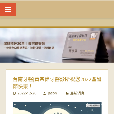
台
南
植
牙
|
台南牙醫|黃宗偉牙醫診所祝您2022聖誕
黃
節快樂！
宗
2022-12-20
JasonT
最新消息
偉