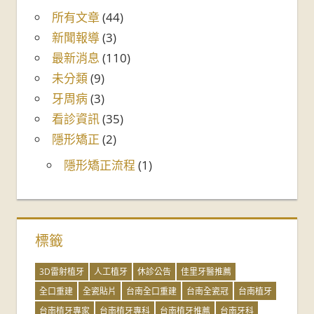
所有文章
(44)
新聞報導
(3)
最新消息
(110)
未分類
(9)
牙周病
(3)
看診資訊
(35)
隱形矯正
(2)
隱形矯正流程
(1)
標籤
3D雷射植牙
人工植牙
休診公告
佳里牙醫推薦
全口重建
全瓷貼片
台南全口重建
台南全瓷冠
台南植牙
台南植牙專家
台南植牙專科
台南植牙推薦
台南牙科