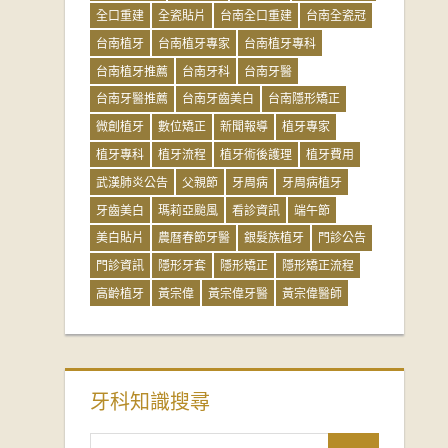
全口重建
全瓷貼片
台南全口重建
台南全瓷冠
台南植牙
台南植牙專家
台南植牙專科
台南植牙推薦
台南牙科
台南牙醫
台南牙醫推薦
台南牙齒美白
台南隱形矯正
微創植牙
數位矯正
新聞報導
植牙專家
植牙專科
植牙流程
植牙術後護理
植牙費用
武漢肺炎公告
父親節
牙周病
牙周病植牙
牙齒美白
瑪莉亞颱風
看診資訊
端午節
美白貼片
農曆春節牙醫
銀髮族植牙
門診公告
門診資訊
隱形牙套
隱形矯正
隱形矯正流程
高齡植牙
黃宗偉
黃宗偉牙醫
黃宗偉醫師
牙科知識搜尋