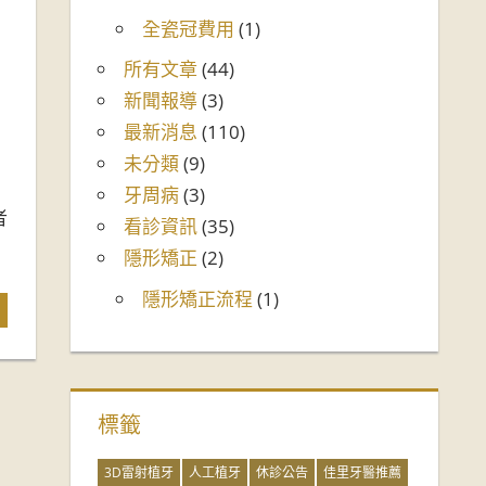
全瓷冠費用
(1)
所有文章
(44)
新聞報導
(3)
最新消息
(110)
未分類
(9)
牙周病
(3)
者
看診資訊
(35)
隱形矯正
(2)
隱形矯正流程
(1)
標籤
3D雷射植牙
人工植牙
休診公告
佳里牙醫推薦