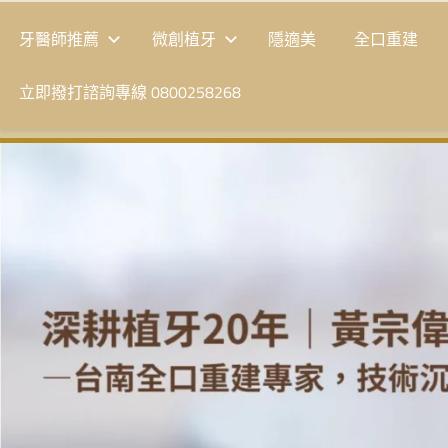
牙醫師推薦
微創植牙
隱適美
全口重建
立即撥打諮詢專線 0800258268
台
南
植
牙
|
黃
宗