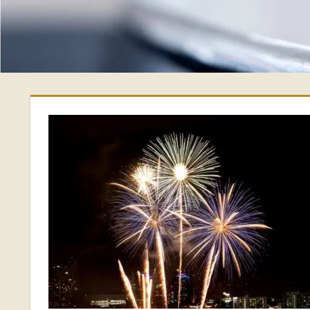
偉
牙
醫
診
所-
台
南
牙
醫