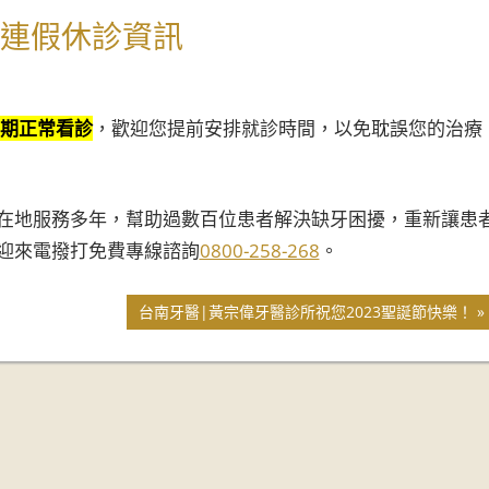
慶連假休診資訊
餘日期正常看診
，歡迎您提前安排就診時間，以免耽誤您的治療
在地服務多年，幫助過數百位患者解決缺牙困擾，重新讓患
迎來電撥打免費專線諮詢
0800-258-268
。
台南牙醫|黃宗偉牙醫診所祝您2023聖誕節快樂！