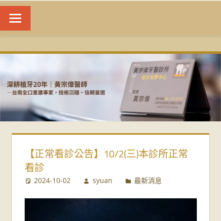
台
南
植
牙
|
【正常看診公告】10/2(三)本診所正常
黃
看診
宗
2024-10-02
syuan
最新消息
偉