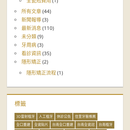
全瓷冠費用
(1)
所有文章
(44)
新聞報導
(3)
最新消息
(110)
未分類
(9)
牙周病
(3)
看診資訊
(35)
隱形矯正
(2)
隱形矯正流程
(1)
標籤
3D雷射植牙
人工植牙
休診公告
佳里牙醫推薦
全口重建
全瓷貼片
台南全口重建
台南全瓷冠
台南植牙