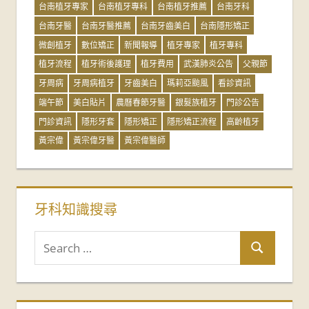
台南植牙專家
台南植牙專科
台南植牙推薦
台南牙科
台南牙醫
台南牙醫推薦
台南牙齒美白
台南隱形矯正
微創植牙
數位矯正
新聞報導
植牙專家
植牙專科
植牙流程
植牙術後護理
植牙費用
武漢肺炎公告
父親節
牙周病
牙周病植牙
牙齒美白
瑪莉亞颱風
看診資訊
端午節
美白貼片
農曆春節牙醫
銀髮族植牙
門診公告
門診資訊
隱形牙套
隱形矯正
隱形矯正流程
高齡植牙
黃宗偉
黃宗偉牙醫
黃宗偉醫師
牙科知識搜尋