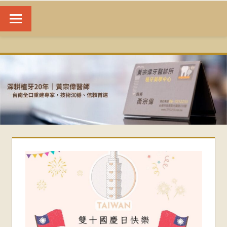
台
南
植
牙
|
黃
宗
偉