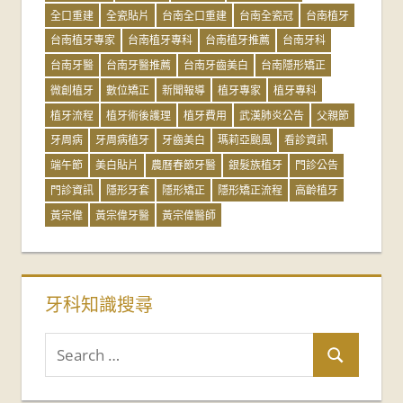
全口重建
全瓷貼片
台南全口重建
台南全瓷冠
台南植牙
台南植牙專家
台南植牙專科
台南植牙推薦
台南牙科
台南牙醫
台南牙醫推薦
台南牙齒美白
台南隱形矯正
微創植牙
數位矯正
新聞報導
植牙專家
植牙專科
植牙流程
植牙術後護理
植牙費用
武漢肺炎公告
父親節
牙周病
牙周病植牙
牙齒美白
瑪莉亞颱風
看診資訊
端午節
美白貼片
農曆春節牙醫
銀髮族植牙
門診公告
門診資訊
隱形牙套
隱形矯正
隱形矯正流程
高齡植牙
黃宗偉
黃宗偉牙醫
黃宗偉醫師
牙科知識搜尋