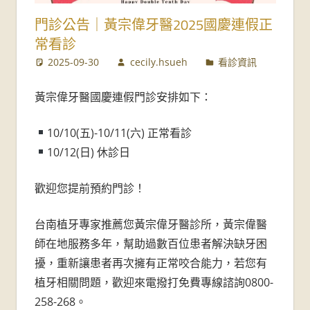
牙
門診公告｜黃宗偉牙醫2025國慶連假正
醫
常看診
2025-09-30
cecily.hsueh
看診資訊
診
所-
黃宗偉牙醫國慶連假門診安排如下：
台
10/10(五)-10/11(六) 正常看診
10/12(日) 休診日
南
牙
歡迎您提前預約門診！
醫
台南植牙專家推薦您黃宗偉牙醫診所，黃宗偉醫
師在地服務多年，幫助過數百位患者解決缺牙困
推
擾，重新讓患者再次擁有正常咬合能力，若您有
薦
植牙相關問題，歡迎來電撥打免費專線諮詢0800-
258-268。