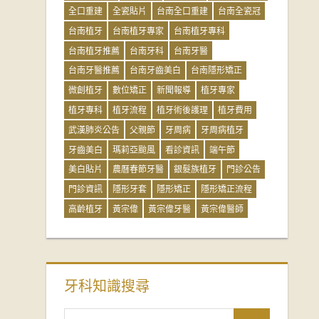
全口重建
全瓷貼片
台南全口重建
台南全瓷冠
台南植牙
台南植牙專家
台南植牙專科
台南植牙推薦
台南牙科
台南牙醫
台南牙醫推薦
台南牙齒美白
台南隱形矯正
微創植牙
數位矯正
新聞報導
植牙專家
植牙專科
植牙流程
植牙術後護理
植牙費用
武漢肺炎公告
父親節
牙周病
牙周病植牙
牙齒美白
瑪莉亞颱風
看診資訊
端午節
美白貼片
農曆春節牙醫
銀髮族植牙
門診公告
門診資訊
隱形牙套
隱形矯正
隱形矯正流程
高齡植牙
黃宗偉
黃宗偉牙醫
黃宗偉醫師
牙科知識搜尋