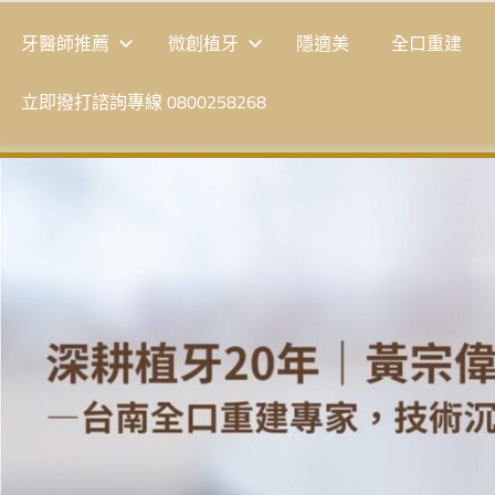
牙醫師推薦
微創植牙
隱適美
全口重建
立即撥打諮詢專線 0800258268
台
南
植
牙
|
黃
宗