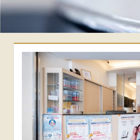
偉
牙
醫
診
所-
台
南
牙
醫