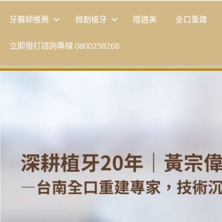
牙醫師推薦
微創植牙
隱適美
全口重建
立即撥打諮詢專線 0800258268
台
南
植
牙
|
黃
宗