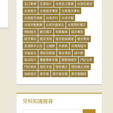
全口重建
全瓷貼片
台南全口重建
台南全瓷冠
台南植牙
台南植牙專家
台南植牙專科
台南植牙推薦
台南牙科
台南牙醫
台南牙醫推薦
台南牙齒美白
台南隱形矯正
微創植牙
數位矯正
新聞報導
植牙專家
植牙專科
植牙流程
植牙術後護理
植牙費用
武漢肺炎公告
父親節
牙周病
牙周病植牙
牙齒美白
瑪莉亞颱風
看診資訊
端午節
美白貼片
農曆春節牙醫
銀髮族植牙
門診公告
門診資訊
隱形牙套
隱形矯正
隱形矯正流程
高齡植牙
黃宗偉
黃宗偉牙醫
黃宗偉醫師
牙科知識搜尋