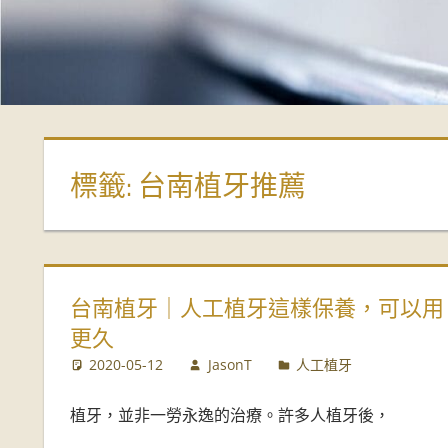
偉
牙
醫
診
標籤:
台南植牙推薦
所-
台
台南植牙｜人工植牙這樣保養，可以用
南
更久
2020-05-12
JasonT
人工植牙
牙
植牙，並非一勞永逸的治療。許多人植牙後，
醫