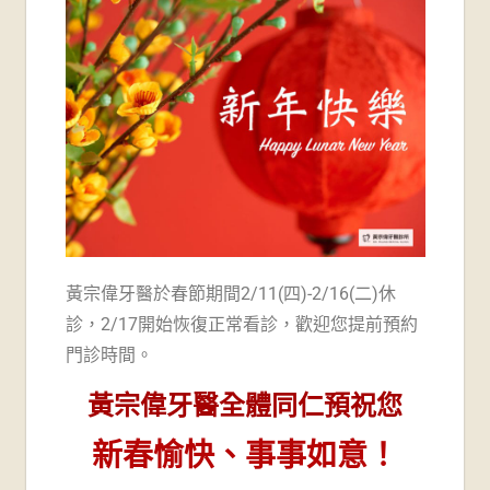
牙
醫
診
所-
台
南
牙
黃宗偉牙醫於春節期間2/11(四)-2/16(二)休
診，2/17開始恢復正常看診，歡迎您提前預約
醫
門診時間。
推
黃宗偉牙醫全體同仁預祝您
薦
新春愉快、事事如意！