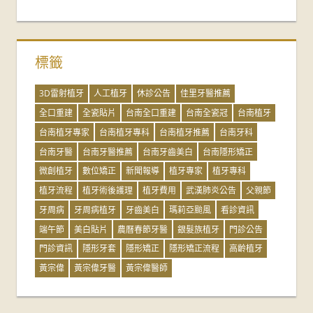
標籤
3D雷射植牙
人工植牙
休診公告
佳里牙醫推薦
全口重建
全瓷貼片
台南全口重建
台南全瓷冠
台南植牙
台南植牙專家
台南植牙專科
台南植牙推薦
台南牙科
台南牙醫
台南牙醫推薦
台南牙齒美白
台南隱形矯正
微創植牙
數位矯正
新聞報導
植牙專家
植牙專科
植牙流程
植牙術後護理
植牙費用
武漢肺炎公告
父親節
牙周病
牙周病植牙
牙齒美白
瑪莉亞颱風
看診資訊
端午節
美白貼片
農曆春節牙醫
銀髮族植牙
門診公告
門診資訊
隱形牙套
隱形矯正
隱形矯正流程
高齡植牙
黃宗偉
黃宗偉牙醫
黃宗偉醫師