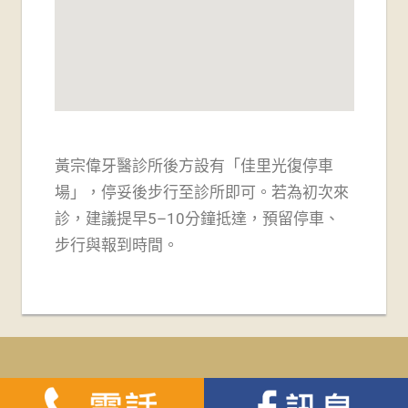
黃宗偉牙醫診所後方設有「佳里光復停車
場」，
停妥後步行至診所即可。若為初次來
診，建議提早5–10分鐘抵達，預留停車、
步行與報到時間。
WordPress Theme: Tortuga by ThemeZee.