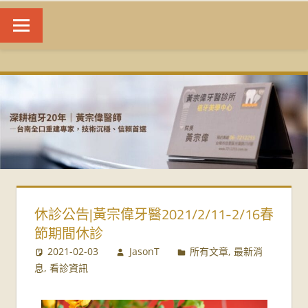
台
南
植
牙
|
休診公告|黃宗偉牙醫2021/2/11-2/16春
黃
節期間休診
宗
2021-02-03
JasonT
所有文章
,
最新消
息
,
看診資訊
偉