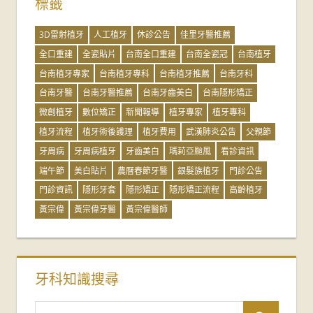
標籤
3D雷射植牙
人工植牙
休診公告
佳里牙醫推薦
全口重建
全瓷貼片
台南全口重建
台南全瓷冠
台南植牙
台南植牙專家
台南植牙專科
台南植牙推薦
台南牙科
台南牙醫
台南牙醫推薦
台南牙齒美白
台南隱形矯正
微創植牙
數位矯正
新聞報導
植牙專家
植牙專科
植牙流程
植牙術後護理
植牙費用
武漢肺炎公告
父親節
牙周病
牙周病植牙
牙齒美白
瑪莉亞颱風
看診資訊
端午節
美白貼片
農曆春節牙醫
銀髮族植牙
門診公告
門診資訊
隱形牙套
隱形矯正
隱形矯正流程
高齡植牙
黃宗偉
黃宗偉牙醫
黃宗偉醫師
牙科知識搜尋