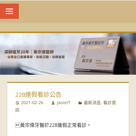
台
南
植
牙
|
228連假看診公告
黃
2021-02-26
JasonT
最新消息
,
看診資
訊
宗
偉
黃宗偉牙醫於228連假正常看診。