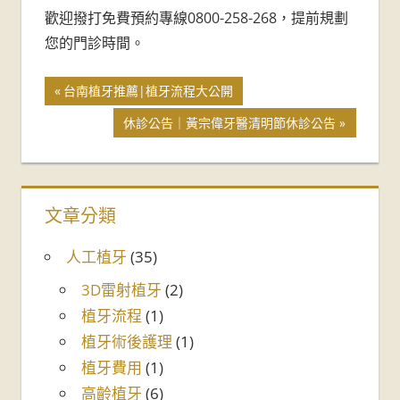
牙
歡迎撥打免費預約專線0800-258-268，提前規劃
您的門診時間。
醫
診
台南植牙推薦|植牙流程大公開
所-
休診公告｜黃宗偉牙醫清明節休診公告
台
南
文章分類
牙
人工植牙
(35)
醫
3D雷射植牙
(2)
植牙流程
(1)
推
植牙術後護理
(1)
薦
植牙費用
(1)
高齡植牙
(6)