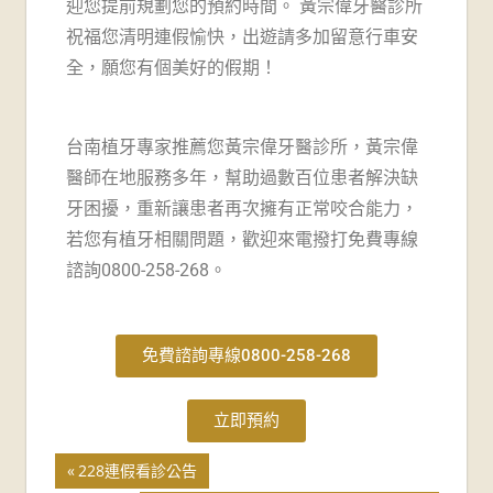
牙
迎您提前規劃您的預約時間。 黃宗偉牙醫診所
祝福您清明連假愉快，出遊請多加留意行車安
醫
全，願您有個美好的假期！
診
台南植牙專家推薦您黃宗偉牙醫診所，黃宗偉
所-
醫師在地服務多年，幫助過數百位患者解決缺
台
牙困擾，重新讓患者再次擁有正常咬合能力，
若您有植牙相關問題，歡迎來電撥打免費專線
南
諮詢0800-258-268。
牙
醫
免費諮詢專線0800-258-268
推
立即預約
薦
228連假看診公告