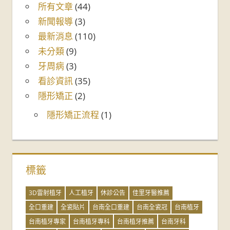
所有文章
(44)
新聞報導
(3)
最新消息
(110)
未分類
(9)
牙周病
(3)
看診資訊
(35)
隱形矯正
(2)
隱形矯正流程
(1)
標籤
3D雷射植牙
人工植牙
休診公告
佳里牙醫推薦
全口重建
全瓷貼片
台南全口重建
台南全瓷冠
台南植牙
台南植牙專家
台南植牙專科
台南植牙推薦
台南牙科