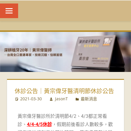
台
南
植
牙
|
休診公告｜黃宗偉牙醫清明節休診公告
黃
2021-03-30
JasonT
最新消息
宗
黃宗偉牙醫診所於清明節4/2、4/3都正常看
偉
診、
4/4-4/5休診
，假期前後看診人數較多，歡