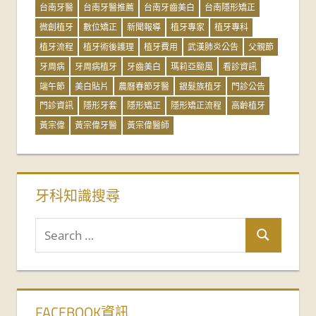
台南牙醫
台南牙醫推薦
台南牙齒美白
台南隱形矯正
微創植牙
數位矯正
新聞報導
植牙專家
植牙專科
植牙流程
植牙術後護理
植牙費用
武漢肺炎公告
父親節
牙周病
牙周病植牙
牙齒美白
瑪莉亞颱風
看診資訊
端午節
美白貼片
農曆春節牙醫
銀髮族植牙
門診公告
門診資訊
隱形牙套
隱形矯正
隱形矯正流程
高齡植牙
黃宗偉
黃宗偉牙醫
黃宗偉醫師
牙科知識搜尋
FACEBOOK資訊