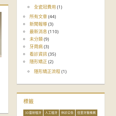
全瓷冠費用
(1)
所有文章
(44)
新聞報導
(3)
最新消息
(110)
未分類
(9)
牙周病
(3)
看診資訊
(35)
隱形矯正
(2)
！
隱形矯正流程
(1)
標籤
3D雷射植牙
人工植牙
休診公告
佳里牙醫推薦