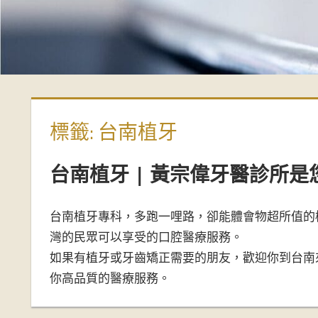
偉
牙
醫
診
標籤:
台南植牙
所-
台南植牙 | 黃宗偉牙醫診所是
台
台南植牙專科，多跑一哩路，卻能體會物超所值的
南
灣的民眾可以享受的口腔醫療服務。
如果有植牙或牙齒矯正需要的朋友，歡迎你到台南
牙
你高品質的醫療服務。
醫