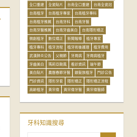
全口重建
全瓷貼片
台南全口重建
台南全瓷冠
台南植牙
台南植牙專家
台南植牙專科
常
台南植牙推薦
台南牙科
台南牙醫
台南牙醫推薦
台南牙齒美白
台南隱形矯正
微創植牙
數位矯正
新聞報導
植牙專家
植牙專科
植牙流程
植牙術後護理
植牙費用
武漢肺炎公告
父親節
牙周病
牙周病植牙
牙齒美白
瑪莉亞颱風
看診資訊
端午節
美白貼片
農曆春節牙醫
銀髮族植牙
門診公告
門診資訊
隱形牙套
隱形矯正
隱形矯正流程
高齡植牙
黃宗偉
黃宗偉牙醫
黃宗偉醫師
牙科知識搜尋
最