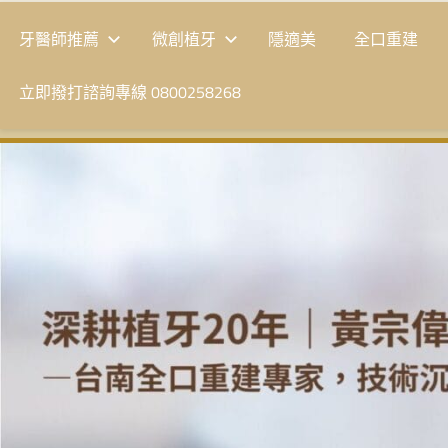
牙醫師推薦
微創植牙
隱適美
全口重建
立即撥打諮詢專線 0800258268
台
南
植
牙
|
黃
宗